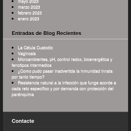
mayo 2023
marzo 2023
febrero 2023
enero 2023
Entradas de Blog Recientes
La Célula Custodio
Vaginosis
Microambientes, pH, control redox, bioenergética y
fenotipos intermedios
¿Como pudo pasar inadvertida la inmunidad innata
por tanto tiempo?
Resistencia natural a la infección que funge acorde a
cada reto específico y por demanda con protección del
parénquima
Contacte