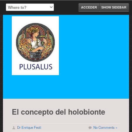
ACCEDER
SHOW SIDEBAR
El concepto del holobionte
Dr Enrique Feoli
No Comments »