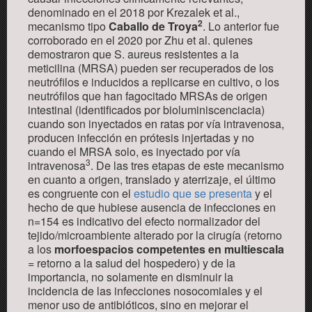
denominado en el 2018 por Krezalek et al.,
2
mecanismo tipo
Caballo de Troya
. Lo anterior fue
corroborado en el 2020 por Zhu et al. quienes
demostraron que
S. aureus
resistentes a la
meticilina (MRSA) pueden ser recuperados de los
neutrófilos e inducidos a replicarse en cultivo, o los
neutrófilos que han fagocitado MRSAs de origen
intestinal (identificados por bioluminiscencia
cia
)
cuando son inyectados en ratas por vía intravenosa,
producen infección en prótesis injertadas y no
cuando el MRSA solo, es inyectado por vía
3
intravenosa
. De las tres etapas de este mecanismo
en cuanto a origen, translado y aterrizaje, el último
es congruente con el
estudio que se presenta
y el
hecho de que hubiese ausencia de infecciones en
n=154 es indicativo del efecto normalizador del
tejido/microambiente alterado por la cirugía (retorno
a
los
morfoespacios competentes en multiescala
= retorno a la salud del hospedero
)
y de la
importancia, no solamente
en
disminuir la
incidencia de las infecciones nosocomiales y el
menor uso de antibióticos, sino en mejorar el