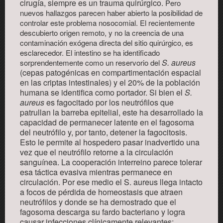
cirugía, siempre es un trauma quirúrgico.
Pero
nuevos hallazgos parecen haber abierto la posibilidad de
controlar este problema nosocomial. El recientemente
descubierto origen remoto, y no la creencia de una
contaminación exógena directa del sitio quirúrgico, es
esclarecedor. El intestino se ha identificado
S. aureus
sorprendentemente como un reservorio del
(cepas patogénicas en compartimentación espacial
en las criptas intestinales) y el 20% de la población
humana se identifica como portador. Si bien el
S.
aureus
es fagocitado por los neutrófilos que
patrullan la barreba epitelial, este ha desarrollado la
capacidad de permanecer latente en el fagosoma
del neutrófilo y, por tanto, detener la fagocitosis.
Esto le permite al hospedero pasar inadvertido una
vez que el neutrófilo retorne a la circulación
sanguínea. La cooperación interreino parece tolerar
esa táctica evasiva mientras permanece en
circulación. Por ese medio el S. aureus llega intacto
a focos de pérdida de homeostasis que atraen
neutrófilos y donde se ha demostrado que el
fagosoma descarga su fardo bacteriano y logra
causar infecciones clínicamente relevantes;