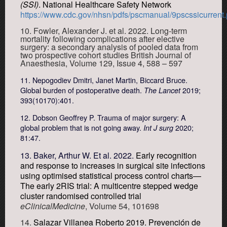
(SSI)
. National Healthcare Safety Network
https://www.cdc.gov/nhsn/pdfs/pscmanual/9pscssicurrent.
10. Fowler, Alexander J. et al.
2022.
Long-term
mortality following complications after elective
surgery: a secondary analysis of pooled data from
two prospective cohort studies
British Journal of
Anaesthesia, Volume 129, Issue 4, 588 – 597
11. Nepogodiev Dmitri, Janet Martin, Biccard Bruce.
Global burden of postoperative death.
2019;
The Lancet
393(10170):401.
12. Dobson Geoffrey P. Trauma of major surgery: A
global problem that is not going away.
2020;
Int J surg
81:47.
13. Baker, Arthur W. Et al.
2022.
Early recognition
and response to increases in surgical site infections
using optimised statistical process control charts—
The early 2RIS trial: A multicentre stepped wedge
cluster randomised controlled trial
eClinicalMedicine
, Volume 54, 101698
14.
Salazar Villanea Roberto 2019. Prevención de