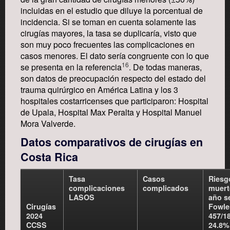
incluidas en el estudio que diluye la porcentual de
incidencia. Si se toman en cuenta solamente las
cirugías mayores, la tasa se duplicaría, visto que
son muy poco frecuentes las complicaciones en
casos menores. El dato sería congruente con lo que
16
se presenta en la referencia
.
De todas maneras,
son datos de preocupación respecto del estado del
trauma quirúrgico en América Latina y los 3
hospitales costarricenses que participaron: Hospital
de Upala, Hospital Max Peralta y Hospital Manuel
Mora Valverde.
Datos comparativos de cirugías en
Costa Rica
Tasa
Casos
Riesg
complicaciones
complicados
muert
LASOS
año s
Cirugías
Fowle
2024
457/1
CCSS
24.8%