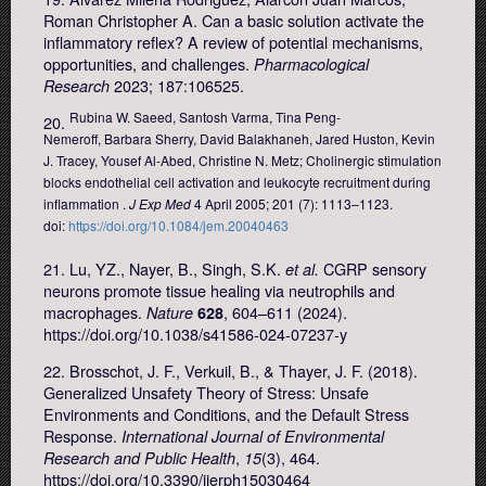
Roman Christopher A. Can a basic solution activate the
inflammatory reflex? A review of potential mechanisms,
opportunities, and challenges.
Pharmacological
2023; 187:106525.
Research
Rubina W. Saeed
,
Santosh Varma
,
Tina Peng-
20.
Nemeroff
,
Barbara Sherry
,
David Balakhaneh
,
Jared Huston
,
Kevin
J. Tracey
,
Yousef Al-Abed
,
Christine N. Metz; Cholinergic stimulation
blocks endothelial cell activation and leukocyte recruitment during
inflammation .
J Exp Med
4 April 2005; 201 (7): 1113–1123.
doi:
https://doi.org/10.1084/jem.20040463
21. Lu, YZ., Nayer, B., Singh, S.K.
CGRP sensory
et al.
neurons promote tissue healing via neutrophils and
macrophages.
, 604–611 (2024).
Nature
628
https://doi.org/10.1038/s41586-024-07237-y
22. Brosschot, J. F., Verkuil, B., & Thayer, J. F. (2018).
Generalized Unsafety Theory of Stress: Unsafe
Environments and Conditions, and the Default Stress
Response.
International Journal of Environmental
,
(3), 464.
Research and Public Health
15
https://doi.org/10.3390/ijerph15030464