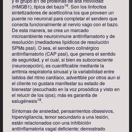
y el grupo B1 de proteínas de alta movilidad
16
(HMGB1), típica del bazo
. Son los linfocitos
sintetizadores de acetilcolina los que proveen un
puente no neuronal para completar el sendero que
conecta funcionalmente al nervio vago con el bazo.
De esta manera, se crea un marcado
microambiente neuroinmune antiinflamatorio y de
resolución (mediadores lipídicos de resolución
SPMs pssi). O sea, el sendero colinérgico
antiinflamatorio (CAP pssi), que genera el sentido
de seguridad, y el cual, si bien es subconsciente
(neurocepción), es cuantificable mediante la
arritmia respiratoria sinusal y la variabilidad entre
latidos del ritmo cardíaco, advertible por otros aun si
el cliente no gustara manifestar su estado de
bienestar (escuchado en la voz prosódica y visto en
el relucir de los ojos); más es garantía de
18
salugénesis
.
Síntomas de ansiedad, pensamientos obsesivos,
hipervigilancia, temor secundario a una lesión,
están relacionados con una inhibición
antiinflamatoria vagal deficiente; demostrado