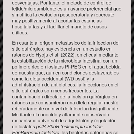
desventajas. Por tanto, el método de control de
tejido/microambiente es un avance preferencial que
simplifica la evolución posoperatoria y repercute
muy positivamente al acortar las estancias
hospitalarias y al facilitar el manejo de casos
críticos.
En cuanto al origen metastásico de la infección del
sitio quirúrgico, hay evidencia en un estudio en
ratones de Hyoju et al. (2022), en el cual mediante
la estabilización de la microbiota intestinal con un
polímero rico en fosfatos Pi-PEG en el agua bebida
demuestra que, aun en condiciones desfavorables
como la dieta occidental (WD pssi) y la
administración de antibióticos, la infecciones en el
sitio
quirúrgico son menos frecuentes. La
contaminación directa de la incisión quirúrgica en
ratones
que consumieron una
dieta regular mostró
reiteradamente un nivel de infección insignificante.
Mediante el conocido y altamente conservado
mecanismo
universal
de adquisición y regulación
de fosfatos
pstS-PhoB
(
psts=capta fosfatos,
PhoB=regula fosfatos
)
,
las bacterias
patógenas
se