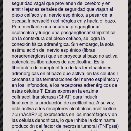
seguridad vagal que provienen del cerebro y en
emitir lejanas señales de seguridad que viajan al
plexo celíaco y al nervio esplénico, a pesar de la
escasa innervación colinérgica en y hacia el bazo.
Pero mediante una neurona preganglionar
esplácnica y luego una posganglionar simpatética
en la contextura del plexo celíaco, se logra la
conexión física adrenérgica. Sin embargo, la sola
estimulación del nervio esplénico (fibras
noradrenérgicas) que se proyecta al bazo no activa
potenciales liberadores de acetilcolina. Es la
liberación de norepinefrina de las terminaciones
adrenérgicas en el bazo que activa, en las células T
cercanas a las terminaciones del nervio esplénico y
en los linfonodos, a los receptores adrenérgicos de
estas células T. Estas expresan la enzima
colinacetiltransferasa (ChAT) para inducir
finalmente la producción de acetilcolina. A su vez,
está activa a los receptores nicotínicos acetilcolina
7α (nAchR7α) expresados en los macrófagos y en
las células dendríticas, lo que inhibe la dominante
producción del factor de necrosis tumoral (TNFpssi)