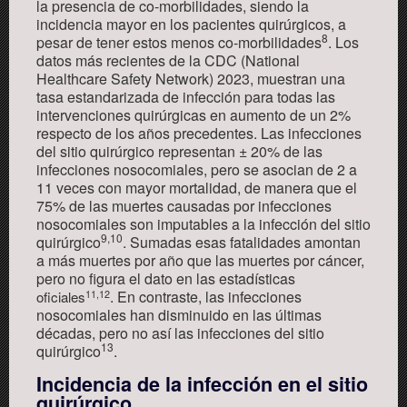
la presencia de co-morbilidades, siendo la
incidencia mayor en los pacientes quirúrgicos, a
8
pesar de tener estos menos co-morbilidades
.
Los
datos más recientes de la CDC (National
Healthcare Safety Network)
2023,
muestran una
tasa estandarizada de infección para todas las
intervenciones quirúrgicas en aumento de un 2%
respecto de los años precedentes
.
Las infecciones
del sitio quirúrgico representan
±
20% de las
infecciones nosocomiales, pero se asocian
de
2
a
11 veces con mayor mortalidad, de manera que el
75% de las muertes causadas por infecciones
nosocomiales son imputables a la infección del sitio
9
,
10
quirúrgico
. Sumadas esas fatalidades amontan
a más muertes por año que las muertes por cáncer,
pero no figura el dato en las estadísticas
.
En contraste, las infecciones
11,12
oficiales
nosocomiales han disminuido en las últimas
décadas, pero no así las infecciones del sitio
13
quirúrgico
.
Incidencia de la infección en el sitio
quirúrgico