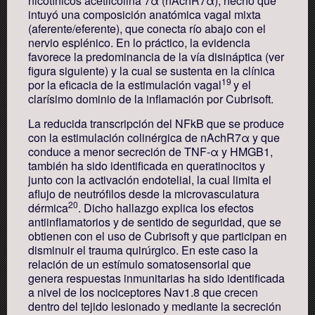
nicotínicos acetilcolina 7α (nAchR7α); hecho que
intuyó una composición anatómica vagal mixta
(aferente/eferente), que conecta río abajo con el
nervio esplénico. En lo práctico, la evidencia
favorece la predominancia de la vía disináptica (ver
figura siguiente) y la cual se sustenta en la clínica
19
por la eficacia de la estimulación vagal
y el
clarísimo dominio de la inflamación por Cubrisoft.
La reducida transcripción del NFkB que se produce
con la estimulación colinérgica de nAchR7α y que
conduce a menor secreción de TNF-α y HMGB1,
también ha sido identificada en queratinocitos y
junto con la activación endotelial, la cual limita el
aflujo de neutrófilos desde la microvasculatura
20
dérmica
. Dicho hallazgo explica los efectos
antiinflamatorios y de sentido de seguridad, que se
obtienen con el uso de Cubrisoft y que participan en
disminuir el trauma quirúrgico. En este caso la
relación de un estímulo somatosensorial que
genera respuestas inmunitarias ha sido identificada
a nivel de los nociceptores Nav1.8 que crecen
dentro del tejido lesionado y mediante la secreción