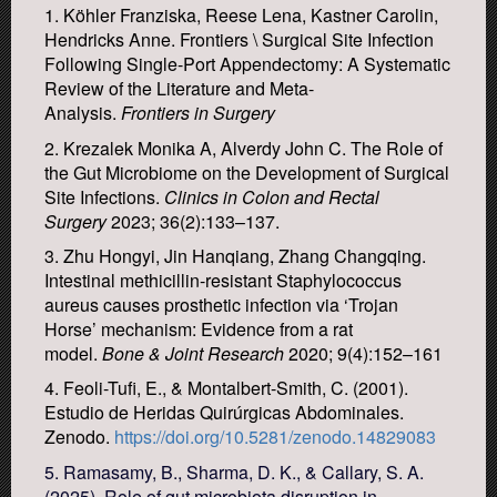
1. Köhler Franziska, Reese Lena, Kastner Carolin,
Hendricks Anne. Frontiers \ Surgical Site Infection
Following Single-Port Appendectomy: A Systematic
Review of the Literature and Meta-
Analysis.
Frontiers in Surgery
2. Krezalek Monika A, Alverdy John C. The Role of
the Gut Microbiome on the Development of Surgical
Site Infections.
Clinics in Colon and Rectal
Surgery
2023; 36(2):133–137.
3. Zhu Hongyi, Jin Hanqiang, Zhang Changqing.
Intestinal methicillin-resistant Staphylococcus
aureus causes prosthetic infection via ‘Trojan
Horse’ mechanism: Evidence from a rat
model.
Bone & Joint Research
2020; 9(4):152–161
4. Feoli-Tufi, E., & Montalbert-Smith, C. (2001).
Estudio de Heridas Quirúrgicas Abdominales.
Zenodo.
https://doi.org/10.5281/zenodo.14829083
5. Ramasamy, B., Sharma, D. K., & Callary, S. A.
(2025). Role of gut microbiota disruption in