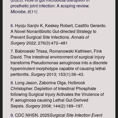
prosthetic joint infection: A scoping review.
Microbe
,
6
(11)
6.
Hyoju Sanjiv K, Keskey Robert, Castillo Gerardo.
A Novel Nonantibiotic Gut-directed Strategy to
Prevent Surgical Site Infections.
Annals of
Surgery
2022; 276(3):472–481
7.
Babrowski Trissa, Romanowski Kathleen, Fink
David. The intestinal environment of surgical injury
transforms Pseudomonas aeruginosa into a discrete
hypervirulent morphotype capable of causing lethal
peritonitis.
Surgery
2013; 153(1):36–43.
8.
Long Jason, Zaborina Olga, Holbrook
Christopher. Depletion of Intestinal Phosphate
following Surgical Injury Activates the Virulence of
P. aeruginosa causing Lethal Gut-Derived
Sepsis.
Surgery
2008; 144(2):189–197.
9.
CDC NHSN. 2025
Surgical Site Infection Event