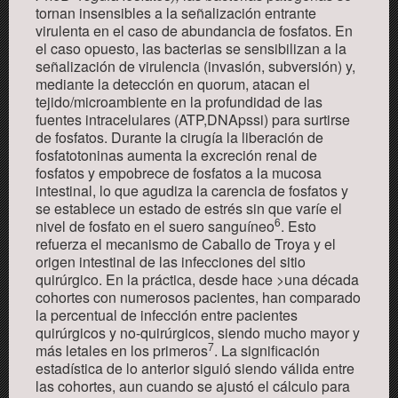
tornan insensibles a la señalización entrante
virulen
t
a
en el caso de abundancia de fosfatos
. En
el caso opuesto, las bacterias se sensibilizan a la
señalización de virulencia (invasión, subversión) y,
mediante la detección en quorum, atacan el
tejido/microambiente en la profundidad de las
fuentes intracelulares (ATP,DNApssi) para surtirse
de fosfatos.
Durante la cirugía la liberación de
fo
s
fatotoninas aumenta la excreción renal de
fosfato
s
y empobrece de fosfatos a la mucosa
intestinal,
lo que
agudiz
a
la carencia
de fosfatos
y
se
e
stablece un estado de estrés
sin que
var
íe
el
6
nivel de fosfato en el suero s
a
nguíneo
. Esto
refuerza el mecanismo de Caballo de Troya y el
origen intestinal de las infecciones del sitio
quirúrgico.
En la práctica, desde hace
>
una década
cohortes con numerosos pacientes, han comparado
la percentual de infección entre
pacientes
quirúrgicos y no-quirúrgicos, siendo mucho mayor y
7
más letales en los primeros
. La significación
estadística de lo anterior siguió siendo válida entre
las cohortes, aun cuando se ajustó el cálculo para