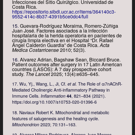
Infecciones del Sitio Quirútgico. Universidad de
Costa Rica.
https://repositorio.sibdi.ucr.ac.cr/items/364140c3-
9552-414c-8b37-4391b5ce0dc4/full
15.
Guevara-Rodríguez Moraima, Romero-Zúñiga
Juan José. Factores asociados a la infección
hospitalaria de la herida operatoria en pacientes de
cirugía limpia electiva en el Hospital “Dr. Rafael
Ángel Calderón Guardia” de Costa Rica.
Acta
Medica Costarricense
2010; 52(3).
16.
Alvarez Adrian, Bagshaw Sean, Biccard Bruce.
Patient outcomes after surgery in 17 Latin American
countries (LASOS): A 7 day prospective cohort
study.
The Lancet
2025; 13(4):e635–645.
17. Wu, Yj., Wang, L., Ji, Cf.
The Role of α7nAChR-
et al.
Mediated Cholinergic Anti-inflammatory Pathway in
Immune Cells.
, 821–834 (2021).
Inflammation
44
https://doi.org/10.1007/s10753-020-01396-6
18. Naviaux Robert K. Mitochondrial and metabolic
features of salugenesis and the healing cycle.
2023; 70:131–163.
Mitochondrion
19. Alvarez Milena Rodriguez, Alarcon Juan Marcos,