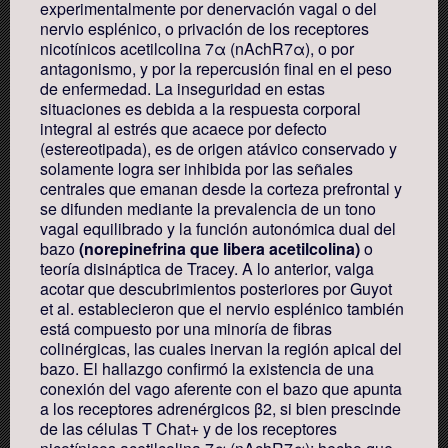
experimentalmente por denervación vagal o del
nervio esplénico, o privación de los receptores
nicotínicos acetilcolina 7α (nAchR7α), o por
antagonismo, y por la repercusión final en el peso
de enfermedad. La inseguridad en estas
situaciones es debida a la respuesta corporal
integral al estrés que acaece por defecto
(estereotipada), es de origen atávico conservado y
solamente logra ser inhibida por las señales
centrales que emanan desde la corteza prefrontal y
se difunden mediante la prevalencia de un tono
vagal equilibrado y la función autonómica dual del
bazo
(norepinefrina que libera acetilcolina)
o
teoría disináptica de Tracey. A lo anterior, valga
acotar que descubrimientos posteriores por Guyot
et al. establecieron que el nervio esplénico también
está compuesto por una minoría de fibras
colinérgicas, las cuales inervan la región apical del
bazo. El hallazgo confirmó la existencia de una
conexión del vago aferente con el bazo que apunta
a los receptores adrenérgicos β2, si bien prescinde
de las células T Chat+ y de los receptores