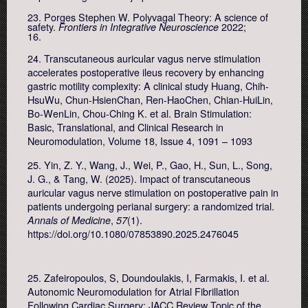
23. Porges Stephen W. Polyvagal Theory: A science of
safety.
2022;
Frontiers in Integrative Neuroscience
16.
24. Transcutaneous auricular vagus nerve stimulation
accelerates postoperative ileus recovery by enhancing
gastric motility complexity: A clinical study Huang, Chih-
HsuWu, Chun-HsienChan, Ren-HaoChen, Chian-HuiLin,
Bo-WenLin, Chou-Ching K. et al. Brain Stimulation:
Basic, Translational, and Clinical Research in
Neuromodulation, Volume 18, Issue 4, 1091 – 1093
25. Yin, Z. Y., Wang, J., Wei, P., Gao, H., Sun, L., Song,
J. G., & Tang, W. (2025). Impact of transcutaneous
auricular vagus nerve stimulation on postoperative pain in
patients undergoing perianal surgery: a randomized trial.
,
(1).
Annals of Medicine
57
https://doi.org/10.1080/07853890.2025.2476045
25. Zafeiropoulos, S, Doundoulakis, I, Farmakis, I. et al.
Autonomic Neuromodulation for Atrial Fibrillation
Following Cardiac Surgery: JACC Review Topic of the