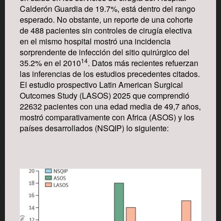
Calderón Guardia de 19.7%, está dentro del rango
esperado.
No obstante, un reporte de una cohorte
de 488 pacientes sin controles
de
cirugía electiva
en el mismo hospital
mostró una incidencia
sorprendente
de infección de
l
sitio quirúrgico del
14
35.2% en el 2010
.
Datos más recientes refuerzan
las inferencias de los estudios precedentes citados.
El estudio prospectivo Latin America
n
Surgica
l
Outcomes Study (LASOS) 2025 que comprendió
22
632
pacientes con una edad media de 49,7 años,
mostró comparativamente con Africa
(ASOS)
y los
países desarrollados
(NSQIP)
lo siguiente: