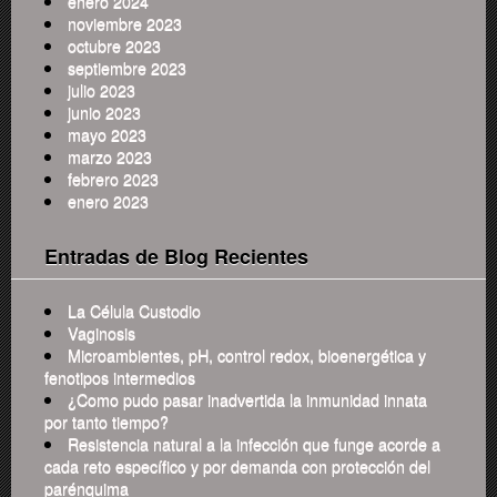
enero 2024
noviembre 2023
octubre 2023
septiembre 2023
julio 2023
junio 2023
mayo 2023
marzo 2023
febrero 2023
enero 2023
Entradas de Blog Recientes
La Célula Custodio
Vaginosis
Microambientes, pH, control redox, bioenergética y
fenotipos intermedios
¿Como pudo pasar inadvertida la inmunidad innata
por tanto tiempo?
Resistencia natural a la infección que funge acorde a
cada reto específico y por demanda con protección del
parénquima