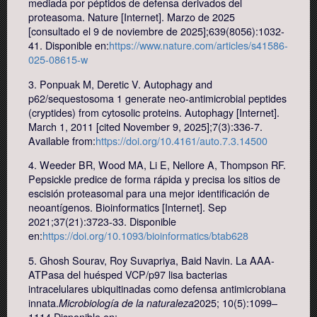
mediada por péptidos de defensa derivados del
proteasoma. Nature [Internet]. Marzo de 2025
[consultado el 9 de noviembre de 2025];639(8056):1032-
41. Disponible en:
https://www.nature.com/articles/s41586-
025-08615-w
3. Ponpuak M, Deretic V. Autophagy and
p62/sequestosoma 1 generate neo-antimicrobial peptides
(cryptides) from cytosolic proteins. Autophagy [Internet].
March 1, 2011 [cited November 9, 2025];7(3):336-7.
Available from:
https://doi.org/10.4161/auto.7.3.14500
4. Weeder BR, Wood MA, Li E, Nellore A, Thompson RF.
Pepsickle predice de forma rápida y precisa los sitios de
escisión proteasomal para una mejor identificación de
neoantígenos. Bioinformatics [Internet]. Sep
2021;37(21):3723-33. Disponible
en:
https://doi.org/10.1093/bioinformatics/btab628
5. Ghosh Sourav, Roy Suvapriya, Baid Navin. La AAA-
ATPasa del huésped VCP/p97 lisa bacterias
intracelulares ubiquitinadas como defensa antimicrobiana
innata.
2025; 10(5):1099–
Microbiología de la naturaleza
1114 Disponible en: