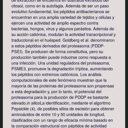
citosol, como en la autofagia. Además de ser un paso
evolutivo fundamental, los péptidos antibacterianos se
encuentran en una amplia variedad de tejidos y células y
ejercen una actividad de amplio espectro contra
bacterias, hongos, virus y algunos parásitos. Además de
su acción catiónica, modulan la actividad transcripcional y
traduccional en el huésped. Goldberg et al. denominaron
a estos péptidos derivados del proteasoma (PDDP-
PSEI). Se producen de forma constitutiva, pero su
producción también puede inducirse como respuesta a
una infección. Una unidad reguladora del proteasoma,
PSME3, promueve la degradación tríptica, aumentando
los péptidos con extremos catiónicos. Los análisis
computacionales de este fenómeno muestran que la
mayoría de las proteínas del proteasoma son propensas
a esta degradación y, por lo tanto, el potencial del
proteasoma para la producción de PDDP es bastante
elevado.
La identificación, mediante el algoritmo
in silico
Pepsickle (4), de posibles sitios de escisión para obtener
aminoácidos de entre 10 y 50 unidades de longitud,
clasificados con un rango de eficacia mínima basado en
la comparación estructural con péptidos de actividad