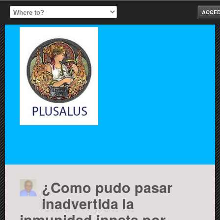
ACCE
¿Como pudo pasar
inadvertida la
inmunidad innata por