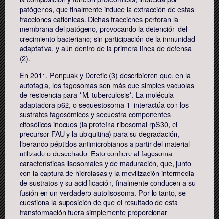
patógenos, que finalmente induce la extracción de estas
fracciones catiónicas. Dichas fracciones perforan la
membrana del patógeno, provocando la detención del
crecimiento bacteriano; sin participación de la inmunidad
adaptativa, y aún dentro de la primera línea de defensa
(2).
En 2011, Ponpuak y Deretic (3) describieron que, en la
autofagia, los fagosomas son más que simples vacuolas
de residencia para *M. tuberculosis*. La molécula
adaptadora p62, o sequestosoma 1, interactúa con los
sustratos fagosómicos y secuestra componentes
citosólicos inocuos (la proteína ribosomal rpS30, el
precursor FAU y la ubiquitina) para su degradación,
liberando péptidos antimicrobianos a partir del material
utilizado o desechado. Esto confiere al fagosoma
características lisosomales y de maduración, que, junto
con la captura de hidrolasas y la movilización intermedia
de sustratos y su acidificación, finalmente conducen a su
fusión en un verdadero autolisosoma. Por lo tanto, se
cuestiona la suposición de que el resultado de esta
transformación fuera simplemente proporcionar