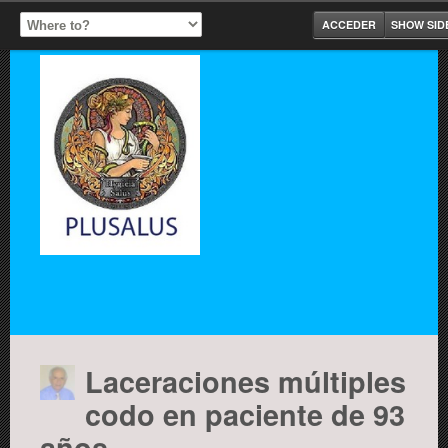
ACCEDER
SHOW SID
Laceraciones múltiples
codo en paciente de 93
años