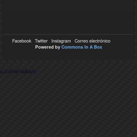
Facebook
Twitter
Instagram
Correo electrónico
Powered by
Commons In A Box
G-EV5NFVMMVM