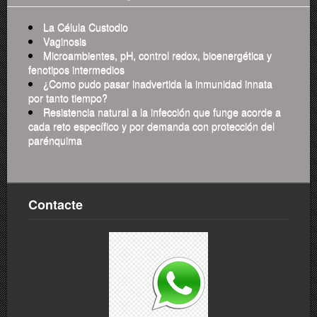
La Célula Custodio
Vaginosis
Microambientes, pH, control redox, bioenergética y
fenotipos intermedios
¿Como pudo pasar inadvertida la inmunidad innata
por tanto tiempo?
Resistencia natural a la infección que funge acorde a
cada reto específico y por demanda con protección del
parénquima
Contacte